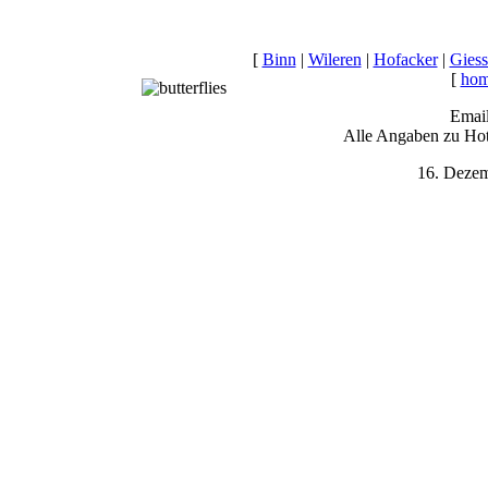
[
Binn
|
Wileren
|
Hofacker
|
Gies
[
ho
Email
Alle Angaben zu Ho
16. Dezem