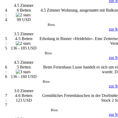
zur M
4.5 Zimmer
4
6 Betten
4.5 Zimmer Wohnung, ausgestattet mit Balkon un
:
4
99 USD
Binn
zur M
3.5 Zimmer
5
4-5 Betten
Erholung in Binner «Heidehüs». Eine Zeitreise
:
Verm
5
136 - 185 USD
Binn
zur M
4.5 Zimmer
6
5 Betten
Beim Ferienhaus Lusse handelt es sich um ei
:
wurde. Da
6
136 - 160 USD
Binn
zur M
3.0 Zimmer
7
4-6 Betten
Gemütliches Ferienhäuschen in der Dorfmitt
:
123 USD
Stock 2 Sc
7
Binn
zur M