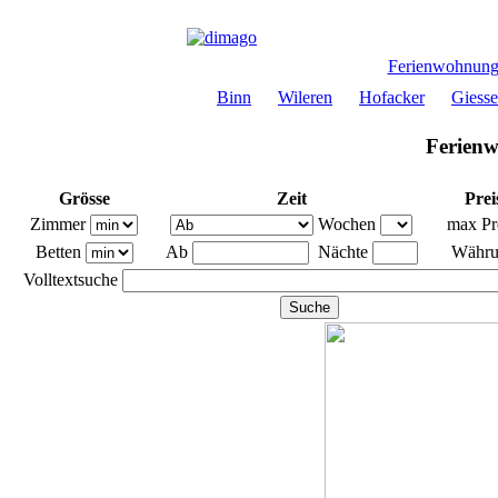
Ferienwohnun
Binn
Wileren
Hofacker
Giess
Ferienw
Grösse
Zeit
Prei
Zimmer
Wochen
max Pr
Betten
Ab
Nächte
Währ
Volltextsuche