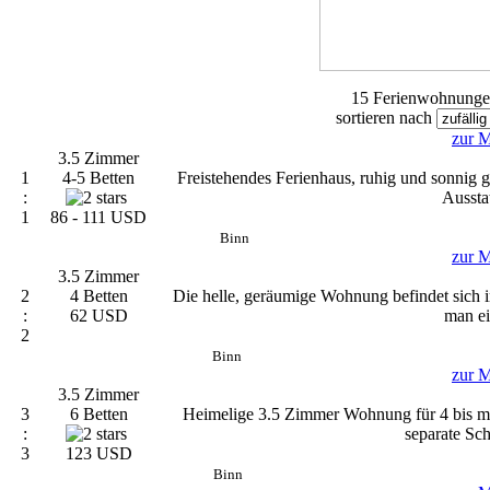
15 Ferienwohnungen
sortieren nach
zur M
3.5 Zimmer
1
4-5 Betten
Freistehendes Ferienhaus, ruhig und sonnig g
:
Aussta
1
86 - 111 USD
Binn
zur M
3.5 Zimmer
2
4 Betten
Die helle, geräumige Wohnung befindet sich i
:
62 USD
man ei
2
Binn
zur M
3.5 Zimmer
3
6 Betten
Heimelige 3.5 Zimmer Wohnung für 4 bis ma
:
separate Sc
3
123 USD
Binn