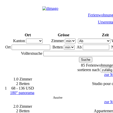
Ferienwohnun
Urserenta
Ort
Grösse
Zeit
Kanton
Zimmer
W
Ort
Betten
Ab
N
Volltextsuche
85 Ferienwohnungen
sortieren nach
zur M
1.0 Zimmer
2 Betten
Studio pour 
1
68 - 136 USD
180° panorama
Anzère
zur M
2.0 Zimmer
2 Betten
Appartement